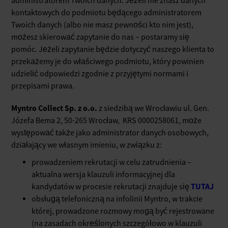
administratorem Twoich danych. Jeżeli nie znasz danych
kontaktowych do podmiotu będącego administratorem
Twoich danych (albo nie masz pewności kto nim jest),
możesz skierować zapytanie do nas – postaramy się
pomóc. Jeżeli zapytanie będzie dotyczyć naszego klienta to
przekażemy je do właściwego podmiotu, który powinien
udzielić odpowiedzi zgodnie z przyjętymi normami i
przepisami prawa.
Myntro Collect Sp. z o.o.
z siedzibą we Wrocławiu ul. Gen.
Józefa Bema 2, 50-265 Wrocław, KRS 0000258061, może
występować także jako administrator danych osobowych,
działający we własnym imieniu, w związku z:
prowadzeniem rekrutacji w celu zatrudnienia –
aktualna wersja klauzuli informacyjnej dla
TUTAJ
kandydatów w procesie rekrutacji znajduje się
obsługą telefoniczną na infolinii Myntro, w trakcie
której, prowadzone rozmowy mogą być rejestrowane
(na zasadach określonych szczegółowo w klauzuli