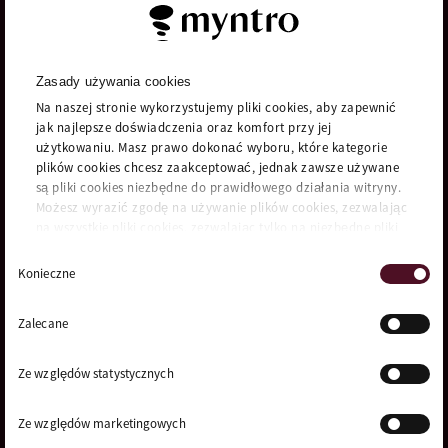
Myntro Collect Sp. z o.o. z siedzibą
we Wrocławiu, ul. Gen. Józefa Bema
2, 50-265 Wrocław, wpisana do
rejestru przedsiębiorców Krajowego
Zasady używania cookies
Rejestru Sądowego prowadzonego
Na naszej stronie wykorzystujemy pliki cookies, aby zapewnić
przez Sąd Rejonowy dla Wrocławia –
jak najlepsze doświadczenia oraz komfort przy jej
Fabrycznej we Wrocławiu, VI Wydział
użytkowaniu. Masz prawo dokonać wyboru, które kategorie
Gospodarczy KRS pod numerem:
plików cookies chcesz zaakceptować, jednak zawsze używane
0000258061, NIP: 8982090864, REGON:
są pliki cookies niezbędne do prawidłowego działania witryny.
020277460, o kapitale zakładowy
Możesz wyrazić zgodę na używanie plików cookies, zezwalając
1.000.000 zł.
na wszystkie pliki cookies, zezwalając tylko na niezbędne pliki
cookies bądź dokonując ich samodzielnego wyboru
Wybór
Ważne
Group
Konieczne
zgody
linki
(EN)
Zalecane
Polityka
Overview
prywatności
Explore
Ze względów statystycznych
Kontakt i
Myntro
reklamacje
About us
Ze względów marketingowych
Polityka