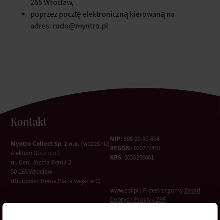
265 Wrocław,
poprzez pocztę elektroniczną kierowaną na
adres: rodo@myntro.pl
Kontakt
NIP:
898-20-90-864
Myntro Collect Sp. z o.o.
(wcześniej
REGON:
020277460
Alektum Sp. z o.o.)
KRS
: 0000258061
ul. Gen. Józefa Bema 2
50-265 Wrocław
(Biurowiec Bema Plaza wejście C)
www.zpf.pl
| Przestrzegamy
Zasad
Dobrych Praktyk ZPF