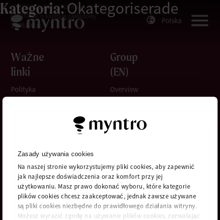
Okategoriserade
Kategoria:
0000258061, NIP: 8982090864, REGON:
020277460, o kapitale zakładowy
Polska
1.000.000 zł.
Ważne
Group
linki
(EN)
Polityka
Overview
prywatności
Explore
Kontakt i
Myntro
reklamacje
About us
Polityka
cookies
Przetwarzanie
Zasady używania cookies
danych
Na naszej stronie wykorzystujemy pliki cookies, aby zapewnić
osobowych
jak najlepsze doświadczenia oraz komfort przy jej
użytkowaniu. Masz prawo dokonać wyboru, które kategorie
plików cookies chcesz zaakceptować, jednak zawsze używane
są pliki cookies niezbędne do prawidłowego działania witryny.
Możesz wyrazić zgodę na używanie plików cookies, zezwalając