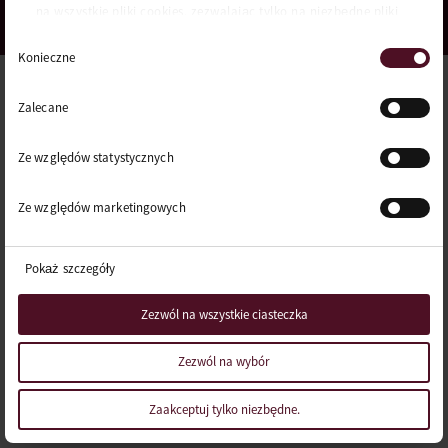
na wszystkie pliki cookies, zezwalając tylko na niezbędne pliki
cookies bądź dokonując ich samodzielnego wyboru
Wybór
Konieczne
zgody
Zalecane
Ze względów statystycznych
Ze względów marketingowych
Pokaż szczegóły
Zezwól na wszystkie ciasteczka
Zezwól na wybór
Zaakceptuj tylko niezbędne.